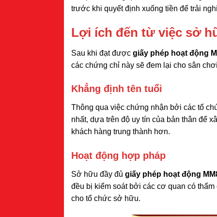
trước khi quyết định xuống tiền để trải ng
Lợi ích đến từ việc sở 
Sau khi đạt được
giấy phép hoạt động 
các chứng chỉ này sẽ đem lại cho sân chơ
Khẳng định tên tuổi
Thông qua việc chứng nhận bởi các tổ chức
nhất, dựa trên độ uy tín của bản thân để 
khách hàng trung thành hơn.
Hoạt động hợp pháp
Sở hữu đầy đủ
giấy phép hoạt động MM
đều bị kiểm soát bởi các cơ quan có thẩm 
cho tổ chức sở hữu.