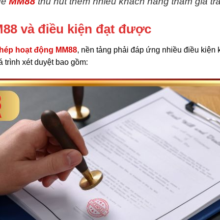
để
MM88
thu hút thêm nhiều khách hàng tham gia trả
88 và điều kiện đạt được
phép hoạt động MM88
, nền tảng phải đáp ứng nhiều điều kiện k
 trình xét duyệt bao gồm: