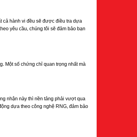
ất cả hành vi đều sẽ được điều tra dựa
 theo yêu cầu, chúng tôi sẽ đảm bảo bạn
ng. Một số chứng chỉ quan trọng nhất mà
ng nhận này thì nền tảng phải vượt qua
ạt động dựa theo công nghệ RNG, đảm bảo