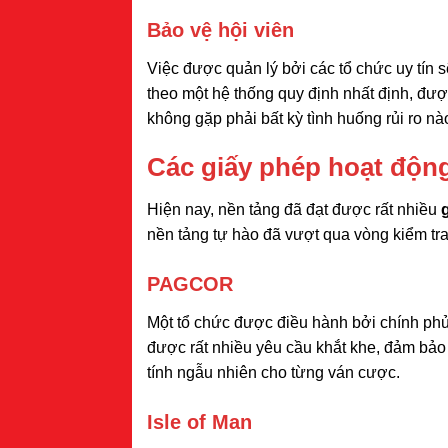
Bảo vệ hội viên
Việc được quản lý bởi các tổ chức uy tín s
theo một hệ thống quy định nhất định, đượ
không gặp phải bất kỳ tình huống rủi ro nào 
Các giấy phép hoạt độn
Hiện nay, nền tảng đã đạt được rất nhiều
nền tảng tự hào đã vượt qua vòng kiểm tr
PAGCOR
Một tổ chức được điều hành bởi chính phủ
được rất nhiều yêu cầu khắt khe, đảm bảo
tính ngẫu nhiên cho từng ván cược.
Isle of Man