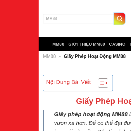
Skip
to
content
MM88
GIỚI THIỆU MM88
CASINO
MM88
»
Giấy Phép Hoạt Động MM88
Nội Dung Bài Viết
Giấy Phép Ho
Giấy phép hoạt động MM88
l
vươn xa hơn. Để có thể đạt đư