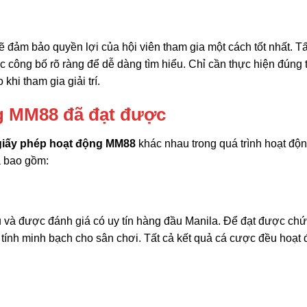
ẽ đảm bảo quyền lợi của hội viên tham gia một cách tốt nhất. T
c công bố rõ ràng để dễ dàng tìm hiểu. Chỉ cần thực hiện đúng
khi tham gia giải trí.
g MM88 đã đạt được
giấy phép hoạt động MM88
khác nhau trong quá trình hoạt độ
a bao gồm:
 và được đánh giá có uy tín hàng đầu Manila. Để đạt được chứ
 tính minh bạch cho sân chơi. Tất cả kết quả cá cược đều ho