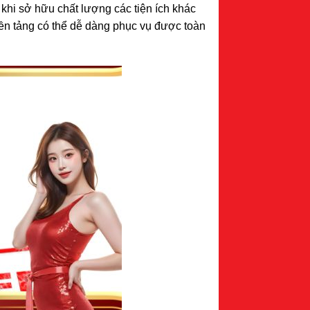
 khi sở hữu chất lượng các tiện ích khác
ền tảng có thể dễ dàng phục vụ được toàn