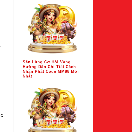
á
Săn Lùng Cơ Hội Vàng
Hướng Dẫn Chi Tiết Cách
Nhận Phát Code MM88 Mới
Nhất
n
ớc