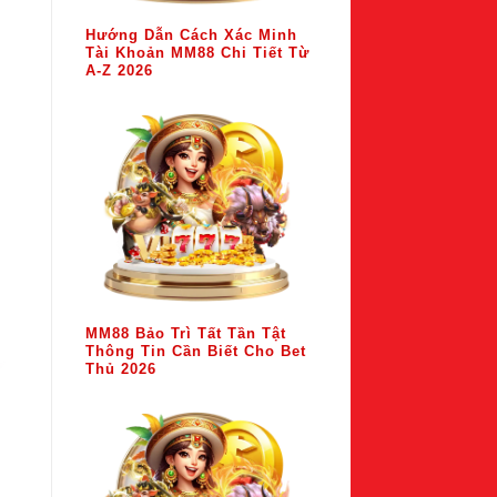
Hướng Dẫn Cách Xác Minh
Tài Khoản MM88 Chi Tiết Từ
A-Z 2026
MM88 Bảo Trì Tất Tần Tật
Thông Tin Cần Biết Cho Bet
Thủ 2026