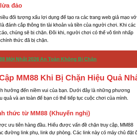
 lừa đảo
iều đối tượng xấu lợi dụng để tạo ra các trang web giả mạo vớ
là đánh cắp thông tin tài khoản và tiền của người chơi. Khi các
 cáo, chúng sẽ bị chặn. Đôi khi, người chơi có thể vô tình nhấp
 chính thức đã bị chặn.
88 Mới Nhất 2026 An Toàn Không Bị Chặn
Cập MM88 Khi Bị Chặn Hiệu Quả Nh
h hưởng đến niềm vui của bạn. Dưới đây là những phương
quả và an toàn để bạn có thể tiếp tục cuộc chơi của mình.
nh thức từ MM88 (Khuyến nghị)
được ưu tiên hàng đầu. Hiểu được vấn đề chặn truy cập, MM88
c đường link phụ, link dự phòng. Các link này có máy chủ đặt 