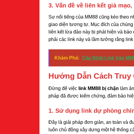
3. Vấn đề về liên kết giả mạo,
Sự nổi tiếng của MM88 cũng kéo theo nh
giao diện tương tự. Mục đích của chúng 
liên kết lừa đảo này bị phát hiện và báo
phải các link này và lầm tưởng rằng link
Khám Phá:
Cập Nhật Link Vào MM
Hướng Dẫn Cách Truy 
Đừng để việc
link MM88 bị chặn
làm ản
pháp đã được kiểm chứng, đảm bảo hiệu 
1. Sử dụng link dự phòng chí
Đây là giải pháp đơn giản, an toàn và 
luôn chủ động xây dựng một hệ thống cá