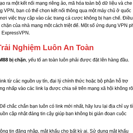
o ra một kết nối mạng riêng ảo, mã hóa toàn bộ dữ liệu và che
ụng VPN, bạn có thể chọn kết nối thông qua một máy chủ ở quốc
, nơi việc truy cập vào các trang cá cược không bị hạn chế. Điều
 chặn của nhà mạng một cách triệt để. Một số ứng dụng VPN p
N, ExpressVPN.
Trải Nghiệm Luôn An Toàn
M88 bị chặn
, yếu tố an toàn luôn phải được đặt lên hàng đầu.
link từ các nguồn uy tín, đại lý chính thức hoặc bộ phận hỗ trợ
g nhấp vào các link lạ được chia sẻ trên mạng xã hội không rõ
Để chắc chắn bạn luôn có link mới nhất, hãy lưu lại địa chỉ uy tí
guồn cập nhật đáng tin cậy giúp bạn không bị gián đoạn cuộc
ông tin đăng nhập, mật khẩu cho bất kỳ ai. Sử dụng mật khẩu