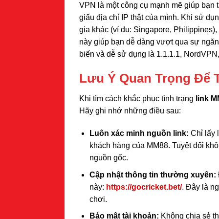
VPN là một công cụ mạnh mẽ giúp bạn tạ
giấu địa chỉ IP thật của mình. Khi sử d
gia khác (ví dụ: Singapore, Philippines)
này giúp bạn dễ dàng vượt qua sự ngăn
biến và dễ sử dụng là 1.1.1.1, NordVP
Lưu Ý Quan Trọng Để 
Khi tìm cách khắc phục tình trạng
link M
Hãy ghi nhớ những điều sau:
Luôn xác minh nguồn link:
Chỉ lấy 
khách hàng của MM88. Tuyệt đối khôn
nguồn gốc.
Cập nhật thông tin thường xuyên:
này:
https://gocricket.bet/
. Đây là n
chơi.
Bảo mật tài khoản:
Không chia sẻ th