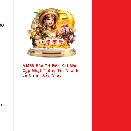
hổ
MM88 Bảo Trì Đến Khi Nào
Cập Nhật Thông Tin Nhanh
và Chính Xác Nhất
n