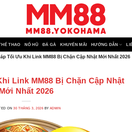
THỂ THAO
NỔ HŨ
ĐÁ GÀ
KHUYẾN MÃI
HƯỚNG DẪN
LI
háp Tối Ưu Khi Link MM88 Bị Chặn Cập Nhật Mới Nhất 2026
Khi Link MM88 Bị Chặn Cập Nhật
Mới Nhất 2026
TED ON
30 THÁNG 3, 2026
BY
ADMIN