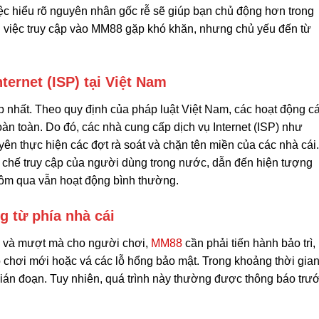
việc hiểu rõ nguyên nhân gốc rễ sẽ giúp bạn chủ động hơn trong
n việc truy cập vào MM88 gặp khó khăn, nhưng chủ yếu đến từ
ternet (ISP) tại Việt Nam
p nhất. Theo quy định của pháp luật Việt Nam, các hoạt động c
n toàn. Do đó, các nhà cung cấp dịch vụ Internet (ISP) như
ên thực hiện các đợt rà soát và chặn tên miền của các nhà cái.
 chế truy cập của người dùng trong nước, dẫn đến hiện tượng
ôm qua vẫn hoạt động bình thường.
g từ phía nhà cái
àn và mượt mà cho người chơi,
MM88
cần phải tiến hành bảo trì,
ò chơi mới hoặc vá các lỗ hổng bảo mật. Trong khoảng thời gia
ị gián đoạn. Tuy nhiên, quá trình này thường được thông báo trư