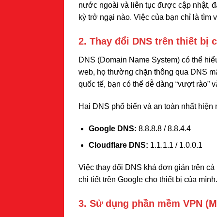
nước ngoài và liên tục được cập nhật, đ
kỳ trở ngại nào. Việc của bạn chỉ là tì
2. Thay đổi DNS trên thiết bị 
DNS (Domain Name System) có thể hiểu 
web, họ thường chặn thông qua DNS mặ
quốc tế, bạn có thể dễ dàng “vượt rào” v
Hai DNS phổ biến và an toàn nhất hiện n
Google DNS:
8.8.8.8 / 8.8.4.4
Cloudflare DNS:
1.1.1.1 / 1.0.0.1
Việc thay đổi DNS khá đơn giản trên cả 
chi tiết trên Google cho thiết bị của mình
3. Sử dụng phần mềm VPN (Mạ