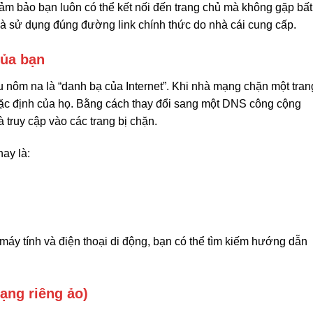
ảm bảo bạn luôn có thể kết nối đến trang chủ mà không gặp bất
m và sử dụng đúng đường link chính thức do nhà cái cung cấp.
của bạn
nôm na là “danh bạ của Internet”. Khi nhà mạng chặn một tran
c định của họ. Bằng cách thay đổi sang một DNS công cộng
à truy cập vào các trang bị chặn.
ay là:
máy tính và điện thoại di động, bạn có thể tìm kiếm hướng dẫn
.
ng riêng ảo)