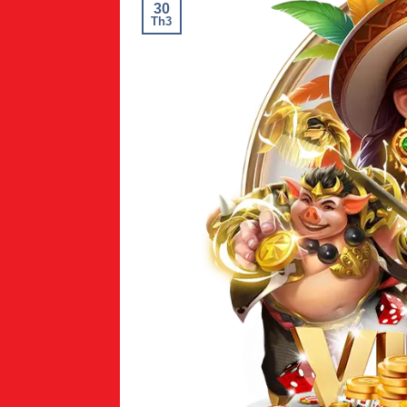
30
Th3