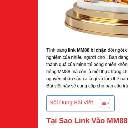
Tình trạng
link MM88 bị chặn
đột ngột c
nghiệm của nhiều người chơi. Bạn đang 
thành quả của mình thì bỗng nhiên không
riêng MM88 mà còn là một thực trạng chu
nguyên nhân sâu xa là gì và làm thế nà
Bài viết này sẽ cung cấp cho bạn câu trả 
Nội Dung Bài Viết
Tại Sao Link Vào MM8