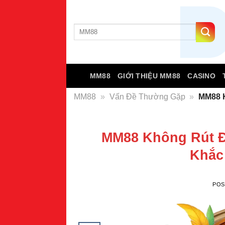
Skip
to
content
MM88
GIỚI THIỆU MM88
CASINO
MM88
»
Vấn Đề Thường Gặp
»
MM88 K
MM88 Không Rút Đ
Khắc 
POS