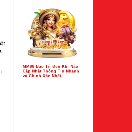
mặt
ng
MM88 Bảo Trì Đến Khi Nào
Cập Nhật Thông Tin Nhanh
i
và Chính Xác Nhất