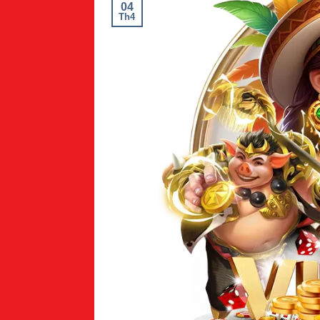
04
Th4