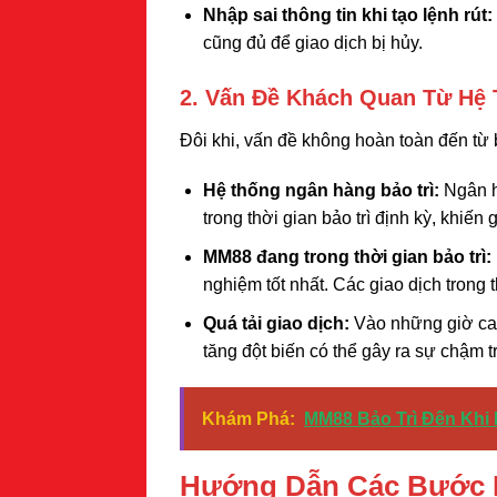
Nhập sai thông tin khi tạo lệnh rút:
cũng đủ để giao dịch bị hủy.
2. Vấn Đề Khách Quan Từ Hệ
Đôi khi, vấn đề không hoàn toàn đến từ
Hệ thống ngân hàng bảo trì:
Ngân h
trong thời gian bảo trì định kỳ, khiến
MM88 đang trong thời gian bảo trì:
nghiệm tốt nhất. Các giao dịch trong 
Quá tải giao dịch:
Vào những giờ cao 
tăng đột biến có thể gây ra sự chậm tr
Khám Phá:
MM88 Bảo Trì Đến Khi
Hướng Dẫn Các Bước K