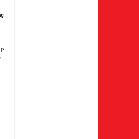
ng
IP
ở