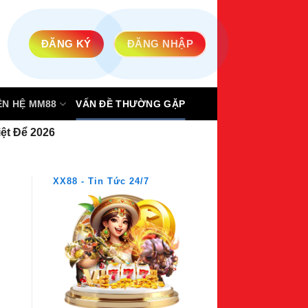
ĐĂNG KÝ
ĐĂNG NHẬP
ÊN HỆ MM88
VẤN ĐỀ THƯỜNG GẶP
ệt Để 2026
XX88 - Tin Tức 24/7