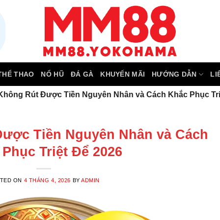
THỂ THAO
NỔ HŨ
ĐÁ GÀ
KHUYẾN MÃI
HƯỚNG DẪN
LI
hông Rút Được Tiền Nguyên Nhân và Cách Khắc Phục Tri
ược Tiền Nguyên Nhân và Cách
Phục Triệt Để 2026
TED ON
4 THÁNG 4, 2026
BY
ADMIN