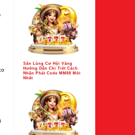
n
Săn Lùng Cơ Hội Vàng
Hướng Dẫn Chi Tiết Cách
 cơ
Nhận Phát Code MM88 Mới
Nhất
g
i