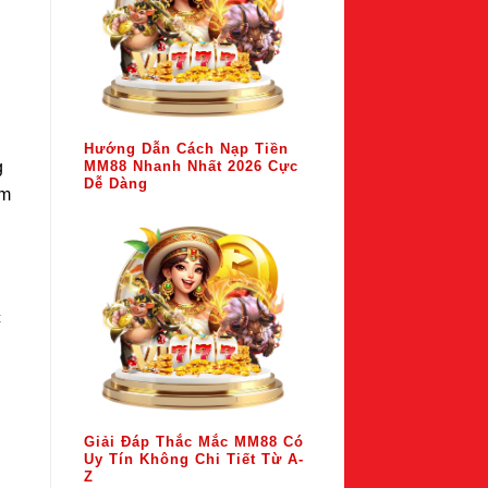
Hướng Dẫn Cách Nạp Tiền
g
MM88 Nhanh Nhất 2026 Cực
Dễ Dàng
ạm
c
Giải Đáp Thắc Mắc MM88 Có
Uy Tín Không Chi Tiết Từ A-
Z