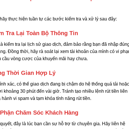
hãy thực hiện tuần tự các bước kiểm tra và xử lý sau đây:
m Tra Lại Toàn Bộ Thông Tin
là kiểm tra lại lịch sử giao dịch, đảm bảo rằng bạn đã nhập đún
àng. Đồng thời, hãy rà soát lại xem tài khoản của mình có vi ph
u cầu vòng cược của khuyến mãi hay chưa.
ng Thời Gian Hợp Lý
nh xác, có thể giao dịch đang bị chậm do hệ thống quá tải hoặ
 khoảng 30 phút đến vài giờ. Tránh tạo nhiều lệnh rút tiền liên
à hành vi spam và tạm khóa tính năng rút tiền.
ộ Phận Chăm Sóc Khách Hàng
yết, đây là lúc bạn cần sự hỗ trợ từ chuyên gia. Hãy liên hệ