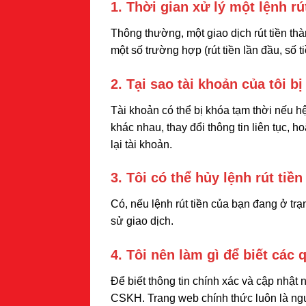
1. Thời gian xử lý một lệnh r
Thông thường, một giao dịch rút tiền th
một số trường hợp (rút tiền lần đầu, số ti
2. Tại sao tài khoản của tôi bị
Tài khoản có thể bị khóa tạm thời nếu h
khác nhau, thay đổi thông tin liên tục,
lại tài khoản.
3. Tôi có thể hủy lệnh rút tiề
Có, nếu lệnh rút tiền của bạn đang ở trạ
sử giao dịch.
4. Tôi nên làm gì để biết các
Để biết thông tin chính xác và cập nhật 
CSKH. Trang web chính thức luôn là ngu