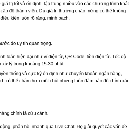
iá trị tốt và ổn định, tập trung nhiều vào các chương trình khá
o cấp độ thành viên. Dù giá trị thưởng chào mừng có thể không
điều kiện luôn rõ ràng, minh bạch.
thước đo uy tín quan trọng.
h toán hiện đại như ví điện tử, QR Code, tiền điện tử. Tốc độ
ền xử lý trong khoảng 15-30 phút.
uyền thống và cực kỳ ổn định như chuyển khoản ngân hàng,
dịch có thể chậm hơn một chút nhưng luôn đảm bảo độ chính xá
hàng chính là cứu cánh.
g động, phản hồi nhanh qua Live Chat. Họ giải quyết các vấn đề