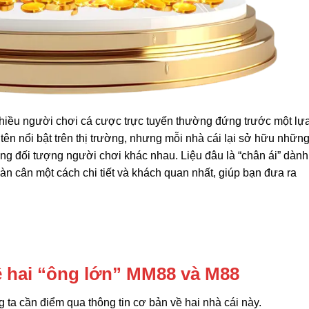
nhiều người chơi cá cược trực tuyến thường đứng trước một lự
tên nổi bật trên thị trường, nhưng mỗi nhà cái lại sở hữu nhữn
ng đối tượng người chơi khác nhau. Liệu đâu là “chân ái” dành
bàn cân một cách chi tiết và khách quan nhất, giúp bạn đưa ra
ề hai “ông lớn” MM88 và M88
g ta cần điểm qua thông tin cơ bản về hai nhà cái này.