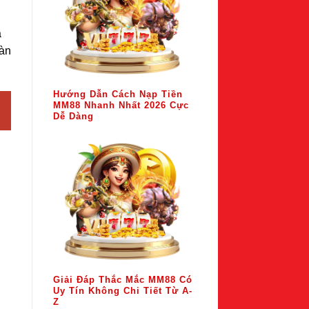
à
bàn
Hướng Dẫn Cách Nạp Tiền
MM88 Nhanh Nhất 2026 Cực
Dễ Dàng
u
Giải Đáp Thắc Mắc MM88 Có
Uy Tín Không Chi Tiết Từ A-
Z