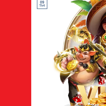
09
Th4