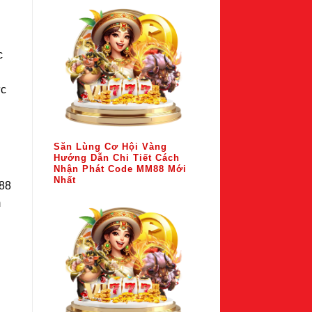
c
ực
Săn Lùng Cơ Hội Vàng
Hướng Dẫn Chi Tiết Cách
Nhận Phát Code MM88 Mới
Nhất
M88
m