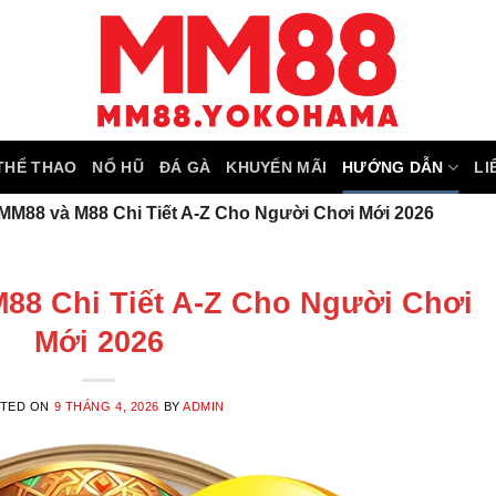
THỂ THAO
NỔ HŨ
ĐÁ GÀ
KHUYẾN MÃI
HƯỚNG DẪN
LI
MM88 và M88 Chi Tiết A-Z Cho Người Chơi Mới 2026
88 Chi Tiết A-Z Cho Người Chơi
Mới 2026
TED ON
9 THÁNG 4, 2026
BY
ADMIN