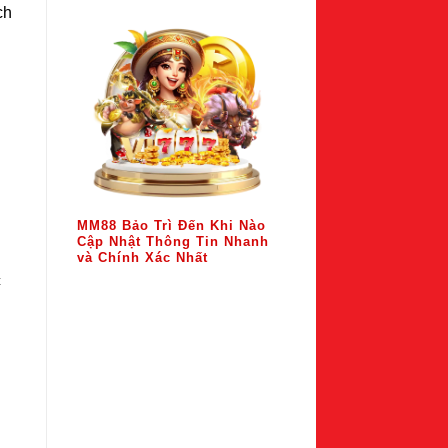
ch
MM88 Bảo Trì Đến Khi Nào
Cập Nhật Thông Tin Nhanh
và Chính Xác Nhất
c