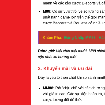
mạnh về các kèo cược E-sports và các
M88:
Có sự vượt trội về số lượng sả
phát hành game lớn trên thế giới man
cược Baccarat và Roulette có nhiều 
Khám Phá:
Đăng Nhập MM88 - Hành
Đánh giá:
Một chín một mười. M88 nhỉnh
cập nhật xu hướng mới.
3. Khuyến mãi và ưu đãi
Đây là yếu tố then chốt khi so sánh mm
MM88:
Rất “chịu chi” với các chương
với giá trị cao. Các sự kiện hoàn trả
cược tương đối dễ thở.